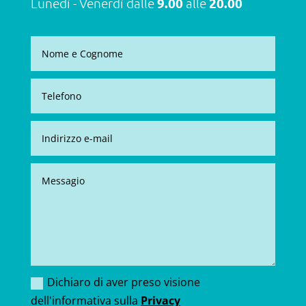
Lunedì - Venerdì dalle
9.00
alle
20.00
Dichiaro di aver preso visione
dell'informativa sulla
Privacy